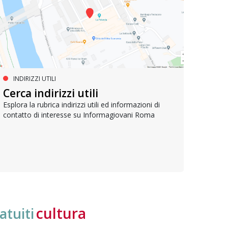
INDIRIZZI UTILI
SERVIZI SOCIALI E AI CITTADINI
PR
Inclusione e opportunità per
Cerca indirizzi utili
Le p
giovani con disabilità
com
Esplora la rubrica indirizzi utili ed informazioni di
contatto di interesse su Informagiovani Roma
Una bussola per orientarsi tra diritti consolidati e
Tutti 
nuove frontiere dell’inclusione, uno strumento
lavoro
pratico per conoscere le normative e cogliere
profes
opportunità di partecipazione attiva
cultura
atuiti