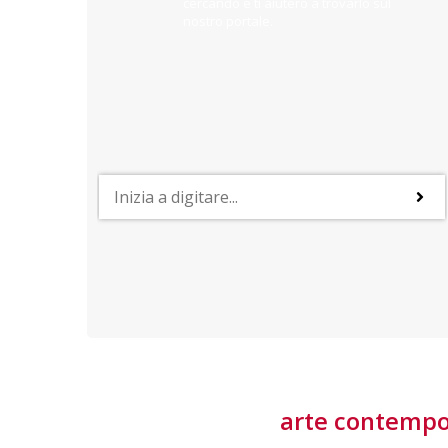
cercando e ti aiuterò a trovarlo sul
nostro portale.
PROFESSIONI
lla
Lavorare nella Space Economy
Numerose applicazioni e una filiera a forte traino
laziale rendono il settore estremamente
interessante
tore
arte contemp