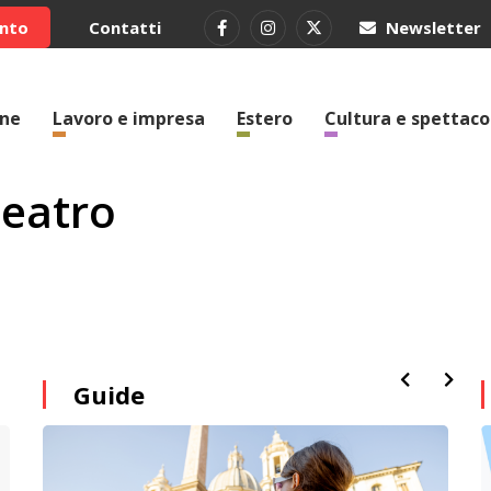
ento
Contatti
Newsletter
one
Lavoro e impresa
Estero
Cultura e spettaco
Teatro
Guide