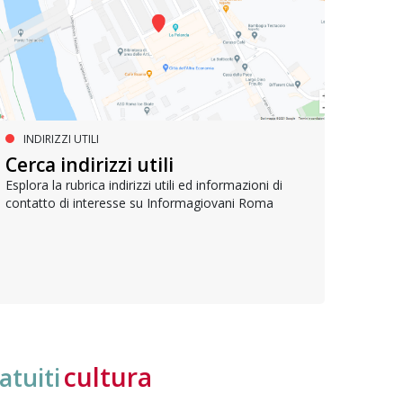
INDIRIZZI UTILI
SERVIZI SOCIALI E AI CITTADINI
PR
Inclusione e opportunità per
Cerca indirizzi utili
Le p
giovani con disabilità
com
Esplora la rubrica indirizzi utili ed informazioni di
contatto di interesse su Informagiovani Roma
Una bussola per orientarsi tra diritti consolidati e
Tutti 
nuove frontiere dell’inclusione, uno strumento
lavoro
pratico per conoscere le normative e cogliere
profes
opportunità di partecipazione attiva
cultura
atuiti