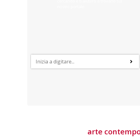
cercando e ti aiuterò a trovarlo sul
nostro portale.
PROFESSIONI
lla
Lavorare nella Space Economy
Numerose applicazioni e una filiera a forte traino
laziale rendono il settore estremamente
interessante
tore
arte contemp