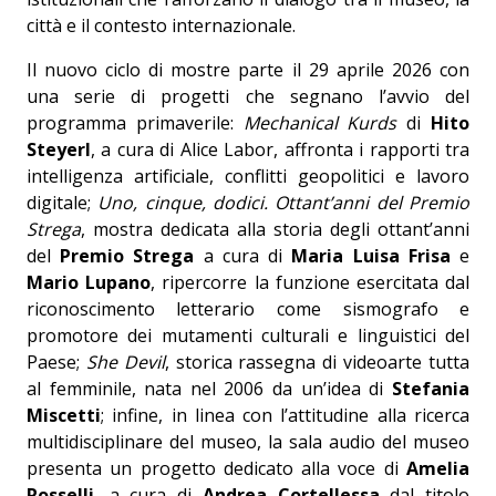
città e il contesto internazionale.
Il nuovo ciclo di mostre parte il 29 aprile 2026 con
una serie di progetti che segnano l’avvio del
programma primaverile:
Mechanical Kurds
di
Hito
Steyerl
, a cura di Alice Labor, affronta i rapporti tra
intelligenza artificiale, conflitti geopolitici e lavoro
digitale;
Uno, cinque, dodici. Ottant’anni del Premio
Strega
, mostra dedicata alla storia degli ottant’anni
del
Premio Strega
a cura di
Maria Luisa Frisa
e
Mario Lupano
, ripercorre la funzione esercitata dal
riconoscimento letterario come sismografo e
promotore dei mutamenti culturali e linguistici del
Paese;
She Devil
, storica rassegna di videoarte tutta
al femminile, nata nel 2006 da un’idea di
Stefania
Miscetti
; infine, in linea con l’attitudine alla ricerca
multidisciplinare del museo, la sala audio del museo
presenta un progetto dedicato alla voce di
Amelia
Rosselli
, a cura di
Andrea Cortellessa
dal titolo