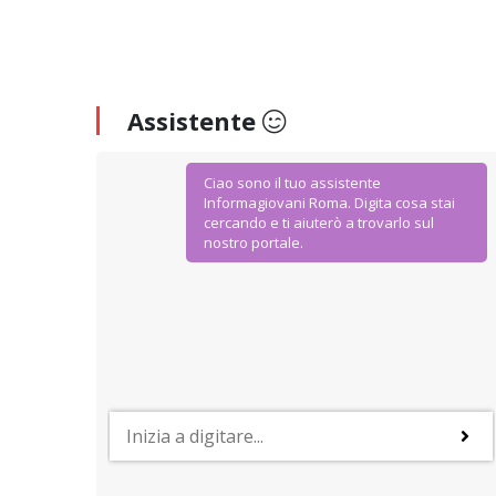
Assistente
Ciao sono il tuo assistente
Informagiovani Roma. Digita cosa stai
cercando e ti aiuterò a trovarlo sul
nostro portale.
AGEVOLAZIONI E SCONTI
IoStudio. La Carta dello Studente
Dal Ministero dell’Istruzione Università e Ricerca
agevolazioni ad hoc per gli studenti della scuola