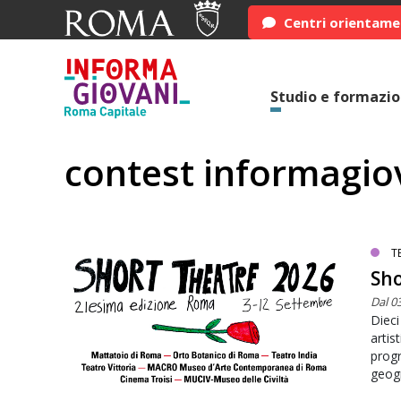
Centri orientam
Studio e formazi
contest informagio
T
Sho
Dal 0
Dieci
artis
prog
geogr