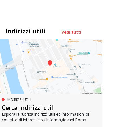
Indirizzi utili
Vedi tutti
INDIRIZZI UTILI
MUOVERSI A ROMA
AG
Cerca indirizzi utili
Metrebus annuale a 50 euro per
Bell
gli under 19
Esplora la rubrica indirizzi utili ed informazioni di
contatto di interesse su Informagiovani Roma
Un res
che si