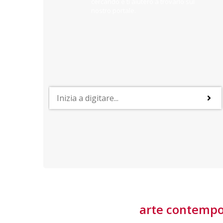
cercando e ti aiuterò a trovarlo sul
nostro portale.
PROFESSIONI
lla
Lavorare nella Space Economy
Numerose applicazioni e una filiera a forte traino
laziale rendono il settore estremamente
interessante
tore
arte contemp