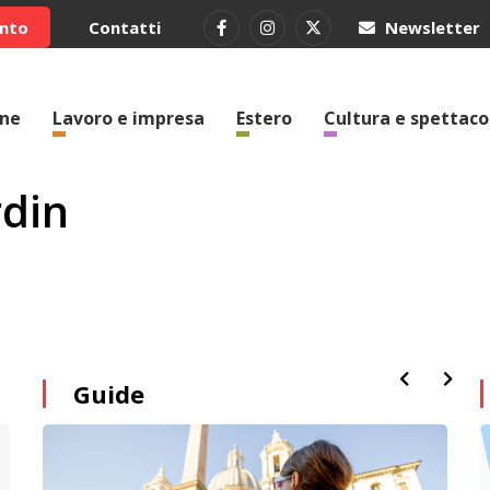
ento
Contatti
Newsletter
one
Lavoro e impresa
Estero
Cultura e spettaco
rdin
Guide