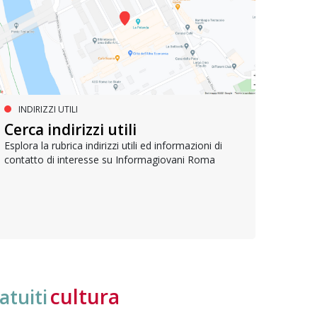
INDIRIZZI UTILI
SERVIZI SOCIALI E AI CITTADINI
PR
Inclusione e opportunità per
Cerca indirizzi utili
Le p
giovani con disabilità
com
Esplora la rubrica indirizzi utili ed informazioni di
contatto di interesse su Informagiovani Roma
Una bussola per orientarsi tra diritti consolidati e
Tutti 
nuove frontiere dell’inclusione, uno strumento
lavoro
pratico per conoscere le normative e cogliere
profes
opportunità di partecipazione attiva
cultura
atuiti