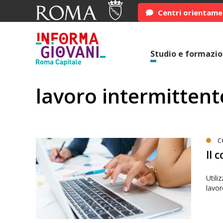
Centri orientam
Studio e formazi
lavoro intermittent
C
Il 
Utili
lavor