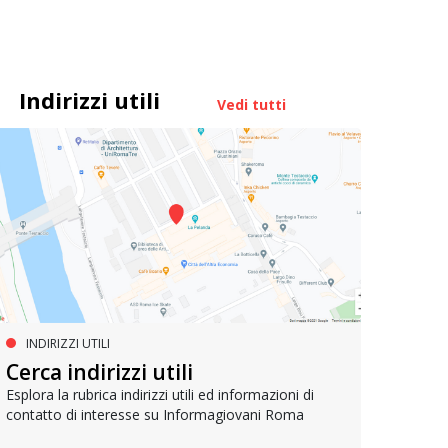
Indirizzi utili
Vedi tutti
INDIRIZZI UTILI
SERVIZI SOCIALI E AI CITTADINI
PR
Inclusione e opportunità per
Cerca indirizzi utili
Le p
giovani con disabilità
com
Esplora la rubrica indirizzi utili ed informazioni di
contatto di interesse su Informagiovani Roma
Una bussola per orientarsi tra diritti consolidati e
Tutti 