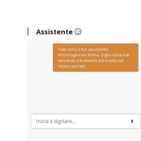
Assistente
Ciao sono il tuo assistente
Informagiovani Roma. Digita cosa stai
cercando e ti aiuterò a trovarlo sul
nostro portale.
PROFESSIONI
y
Lavorare nelle risorse umane
ino
Negoziazione, relazione, comunicazione, ascolto ed
empatia: sono le caratteristiche più importanti