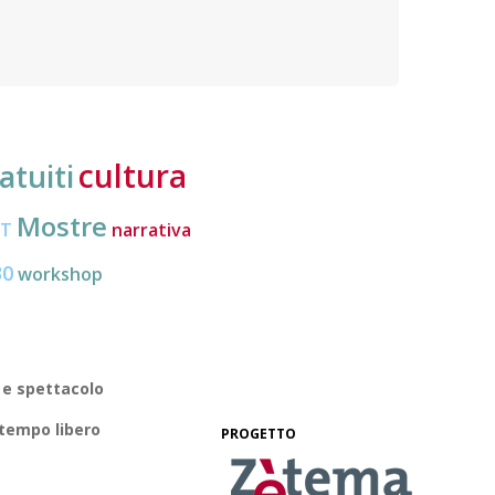
nuove frontiere dell’inclusione, uno strumento
lavoro
pratico per conoscere le normative e cogliere
profes
opportunità di partecipazione attiva
cultura
atuiti
Mostre
CT
narrativa
30
workshop
 e spettacolo
 tempo libero
PROGETTO