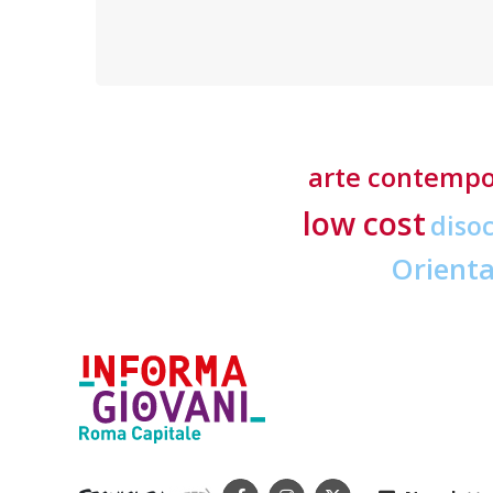
richieste ai professionisti del settore
arte contemp
low cost
diso
Orient