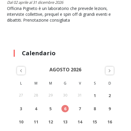
Dal 02 aprile al 31 dicembre 2026
Officina Pigneto è un laboratorio che prevede lezioni,
interviste collettive, prequel e spin off di grandi eventi e
dibattiti. Prenotazione consigliata
Calendario
AGOSTO 2026
L
M
M
G
V
S
D
27
28
29
30
31
1
2
3
4
5
6
7
8
9
10
11
12
13
14
15
16