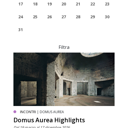
17
18
19
20
21
22
23
24
25
26
27
28
29
30
31
Filtra
INCONTRI
| DOMUS AUREA
Domus Aurea Highlights
Dal 19 marzo al 17 dicembre 2026