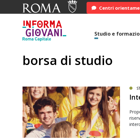
Centri orientam
Studio e formazi
borsa di studio
S
Int
Propo
riser
inter