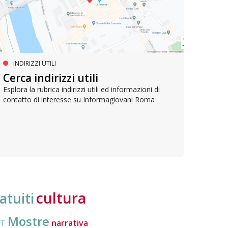
INDIRIZZI UTILI
FORMAZIONE POST DIPLOMA
FO
La formazione per l’editoria
Cerca indirizzi utili
La 
Esplora la rubrica indirizzi utili ed informazioni di
contatto di interesse su Informagiovani Roma
Lavorare nell'editoria è il sogno di molti: ecco la
Sbocch
guida per prepararsi al meglio
applic
subisc
cultura
atuiti
Mostre
CT
narrativa