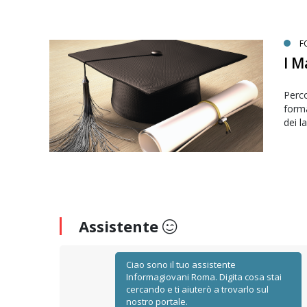
F
I M
Perco
forma
dei l
Assistente
Ciao sono il tuo assistente
Informagiovani Roma. Digita cosa stai
cercando e ti aiuterò a trovarlo sul
nostro portale.