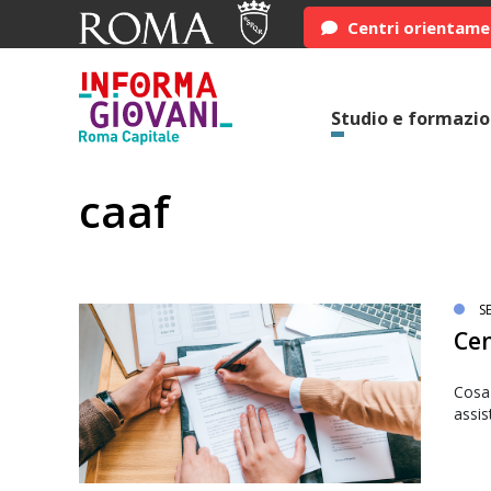
Centri orientam
Studio e formazi
caaf
SE
Cen
Cosa 
assis