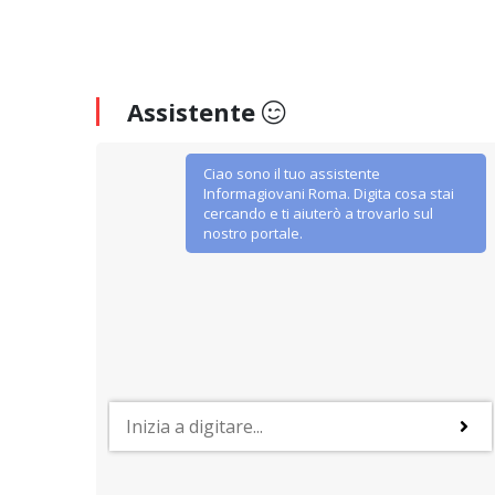
Assistente
Ciao sono il tuo assistente
Informagiovani Roma. Digita cosa stai
cercando e ti aiuterò a trovarlo sul
nostro portale.
SERVIZI SOCIALI E AI CITTADINI
n
Centri di assistenza fiscale (CAF –
CAAF)
udenti
Cosa sono, quali servizi gratuiti offrono e dove