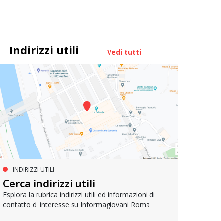
Indirizzi utili
Vedi tutti
INDIRIZZI UTILI
SER
VIVERE A ROMA
Cerca indirizzi utili
I ce
Attività per il tempo libero
Esplora la rubrica indirizzi utili ed informazioni di
contatto di interesse su Informagiovani Roma
Dissemi
Un vademecum per orientarsi fra le tante attività
ricrea
utili a svagarsi ma anche per la crescita personale,