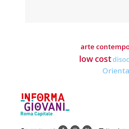
o nella
trovare i Centri di assistenza fiscale a Roma
arte contemp
low cost
diso
Orient