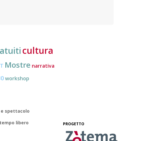
destin
sociale e professionale
cultura
atuiti
Mostre
CT
narrativa
30
workshop
 e spettacolo
 tempo libero
PROGETTO