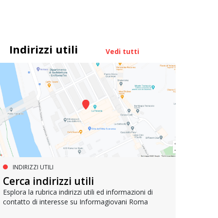
Indirizzi utili
Vedi tutti
INDIRIZZI UTILI
PROGETTI EUROPEI
LA
Cerca indirizzi utili
IMPEU – Improving inclusion in
Join
EU
Esplora la rubrica indirizzi utili ed informazioni di
contatto di interesse su Informagiovani Roma
Lancia
opport
Il progetto per promuovere la partecipazione