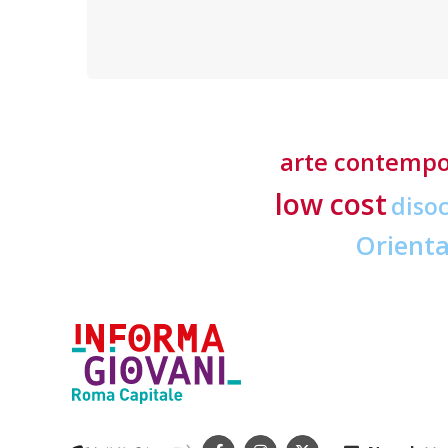
offerti in tre lingue e delle tasse d’iscrizione
accessibili
arte contemp
low cost
diso
Orient