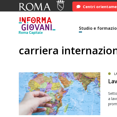
Centri orientam
Studio e formazi
carriera internazio
L
Lav
Setto
a lav
promo