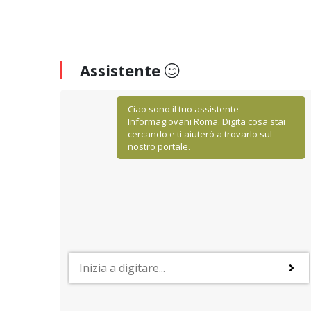
Assistente
Ciao sono il tuo assistente
Informagiovani Roma. Digita cosa stai
cercando e ti aiuterò a trovarlo sul
nostro portale.
STUDIARE ALL'ESTERO
Il sistema universitario in Belgio
 settori
Proseguire gli studi in Belgio può essere una scelta
aese
valida soprattutto in virtù dell'alta qualità dei corsi