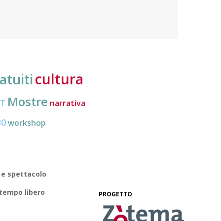
Organi
politica dei cittadini europei mobili e migliorare la
loro conoscenza di diritti e strumenti
cultura
atuiti
Mostre
CT
narrativa
30
workshop
 e spettacolo
 tempo libero
PROGETTO