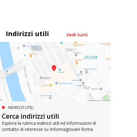
Indirizzi utili
Vedi tutti
INDIRIZZI UTILI
MUOVERSI A ROMA
AG
Cerca indirizzi utili
Metrebus annuale a 50 euro per
Bell
gli under 19
Esplora la rubrica indirizzi utili ed informazioni di
contatto di interesse su Informagiovani Roma
Un res
che si