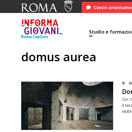
Centri orientam
Studio e formazi
domus aurea
I
Dom
Dal 1
Il te
visit