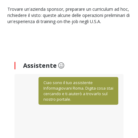
Trovare un'azienda sponsor, preparare un curriculum ad hoc,
richiedere il visto: queste alcune delle operazioni preliminari di
un'esperienza di training-on-the-job negli U.S.A.
Assistente
Ciao sono il tuo assistente
Informagiovani Roma. Digita cosa stai
cercando e ti aiuterò a trovarlo sul
nostro portale.