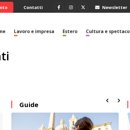
ento
Contatti
Newsletter
one
Lavoro e impresa
Estero
Cultura e spettaco
ti
Guide