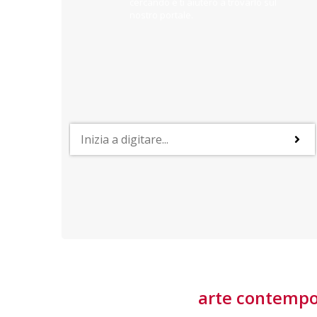
cercando e ti aiuterò a trovarlo sul
nostro portale.
PROFESSIONI
lla
Lavorare nella Space Economy
Numerose applicazioni e una filiera a forte traino
laziale rendono il settore estremamente
interessante
tore
arte contemp