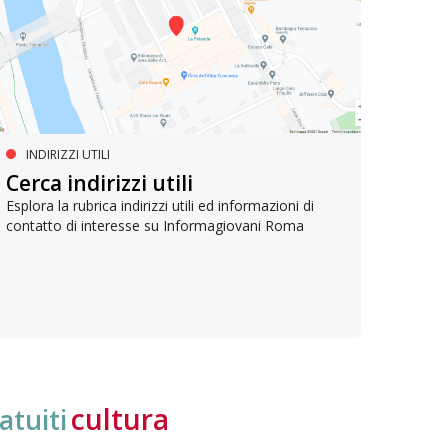
INDIRIZZI UTILI
SERVIZI SOCIALI E AI CITTADINI
PR
Inclusione e opportunità per
Cerca indirizzi utili
Le p
giovani con disabilità
com
Esplora la rubrica indirizzi utili ed informazioni di
contatto di interesse su Informagiovani Roma
Una bussola per orientarsi tra diritti consolidati e
Tutti 
nuove frontiere dell’inclusione, uno strumento
lavoro
pratico per conoscere le normative e cogliere
profes
opportunità di partecipazione attiva
cultura
atuiti