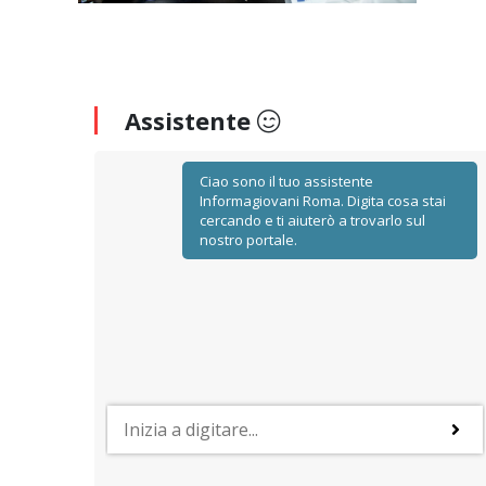
Assistente
Ciao sono il tuo assistente
Informagiovani Roma. Digita cosa stai
cercando e ti aiuterò a trovarlo sul
nostro portale.
FORMAZIONE UNIVERSITARIA
Le università a Roma
i di
Un quadro di sintesi sugli atenei, statali e non statali,
validi