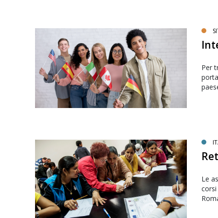
SI
Int
Per tr
porta
paes
I
Ret
Le as
corsi
Roma