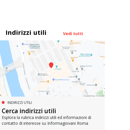
Indirizzi utili
Vedi tutti
INDIRIZZI UTILI
FORMAZIONE POST DIPLOMA
FO
La formazione per l’editoria
Cerca indirizzi utili
La 
Esplora la rubrica indirizzi utili ed informazioni di
contatto di interesse su Informagiovani Roma
Lavorare nell'editoria è il sogno di molti: ecco la
Sbocch