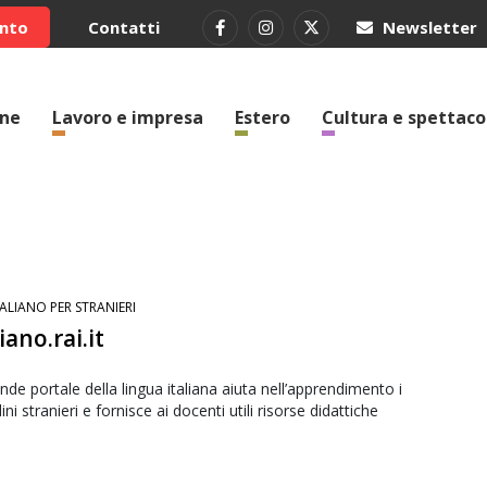
ento
Contatti
Newsletter
one
Lavoro e impresa
Estero
Cultura e spettaco
TALIANO PER STRANIERI
liano.rai.it
ande portale della lingua italiana aiuta nell’apprendimento i
dini stranieri e fornisce ai docenti utili risorse didattiche