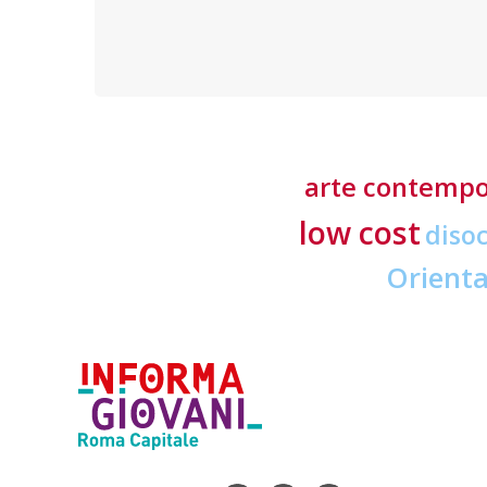
presenti nella capitale con le loro principali proposte
formative
arte contemp
low cost
diso
Orient