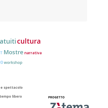
guida per prepararsi al meglio
applic
subisc
cultura
atuiti
Mostre
CT
narrativa
30
workshop
 e spettacolo
 tempo libero
PROGETTO