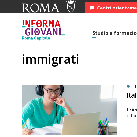
Centri orientam
Studio e formazi
immigrati
I
Ita
Il Gr
citta