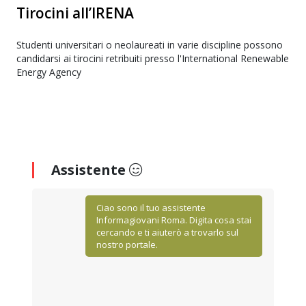
Tirocini all’IRENA
Studenti universitari o neolaureati in varie discipline possono
candidarsi ai tirocini retribuiti presso l'International Renewable
Energy Agency
Assistente
Ciao sono il tuo assistente
Informagiovani Roma. Digita cosa stai
cercando e ti aiuterò a trovarlo sul
nostro portale.