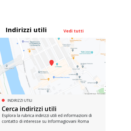
Indirizzi utili
Vedi tutti
INDIRIZZI UTILI
PROGETTI EUROPEI
LA
Cerca indirizzi utili
IMPEU – Improving inclusion in
Join
EU
Esplora la rubrica indirizzi utili ed informazioni di
contatto di interesse su Informagiovani Roma
Lancia
opport
Il progetto per promuovere la partecipazione