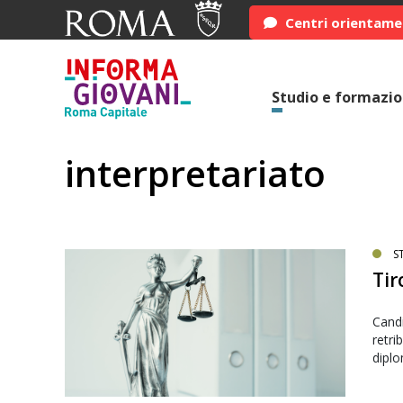
Centri orientam
Studio e formazi
interpretariato
S
Tir
Candi
retri
diplo