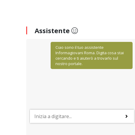
Assistente
Ciao sono il tuo assistente
Informagiovani Roma. Digita cosa stai
cercando e ti aiuterò a trovarlo sul
nostro portale.
STUDIARE ALL'ESTERO
Il sistema universitario in Belgio
 settori
Proseguire gli studi in Belgio può essere una scelta
aese
valida soprattutto in virtù dell'alta qualità dei corsi