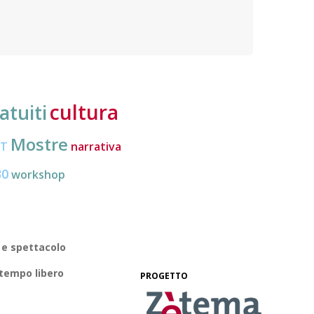
Organi
politica dei cittadini europei mobili e migliorare la
loro conoscenza di diritti e strumenti
cultura
atuiti
Mostre
CT
narrativa
30
workshop
 e spettacolo
 tempo libero
PROGETTO