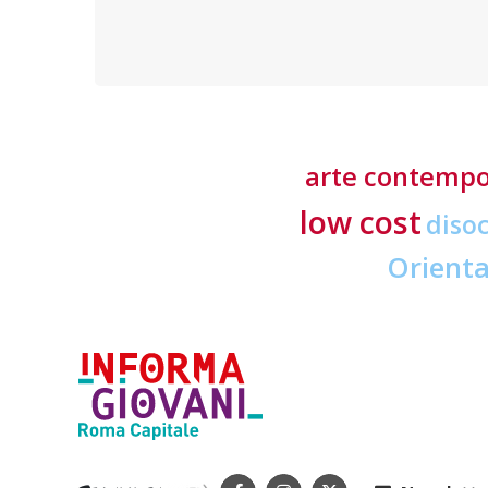
offerti in tre lingue e delle tasse d’iscrizione
accessibili
arte contemp
low cost
diso
Orient