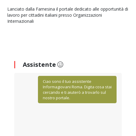
Lanciato dalla Farnesina il portale dedicato alle opportunità di
lavoro per cittadini italiani presso Organizzazioni
Internazionali
Assistente
Ciao sono il tuo assistente
Informagiovani Roma. Digita cosa stai
cercando e ti aiuterò a trovarlo sul
nostro portale.