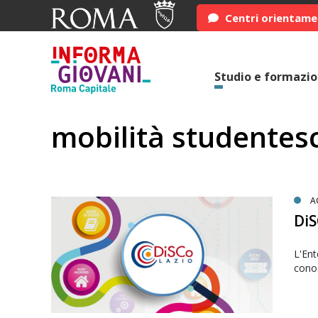
Centri orientam
Studio e formazi
mobilità studentes
A
Di
L'Ent
conos