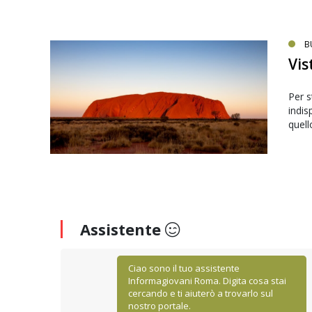
B
Vis
Per s
indis
quell
Assistente
Ciao sono il tuo assistente
Informagiovani Roma. Digita cosa stai
cercando e ti aiuterò a trovarlo sul
nostro portale.