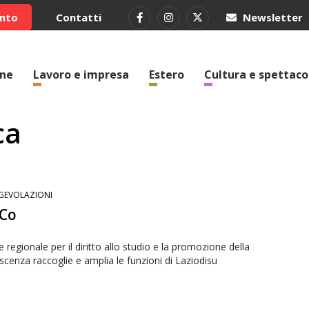
ento
Contatti
Newsletter
one
Lavoro e impresa
Estero
Cultura e spettaco
ca
GEVOLAZIONI
SCo
e regionale per il diritto allo studio e la promozione della
cenza raccoglie e amplia le funzioni di Laziodisu