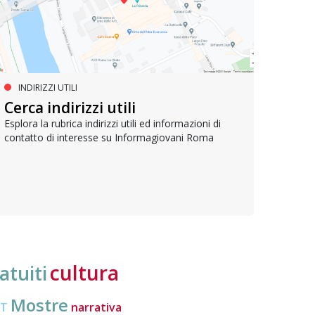
INDIRIZZI UTILI
PROGETTI EUROPEI
LA
Cerca indirizzi utili
IMPEU – Improving inclusion in
Join
EU
Esplora la rubrica indirizzi utili ed informazioni di
contatto di interesse su Informagiovani Roma
Lancia
opport
Il progetto per promuovere la partecipazione
Organi
politica dei cittadini europei mobili e migliorare la
loro conoscenza di diritti e strumenti
cultura
atuiti
Mostre
CT
narrativa