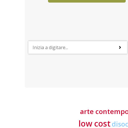
STUDIARE ALL'ESTERO
Il sistema universitario in Belgio
 settori
Proseguire gli studi in Belgio può essere una scelta
aese
valida soprattutto in virtù dell'alta qualità dei corsi
offerti in tre lingue e delle tasse d’iscrizione
accessibili
arte contemp
low cost
diso