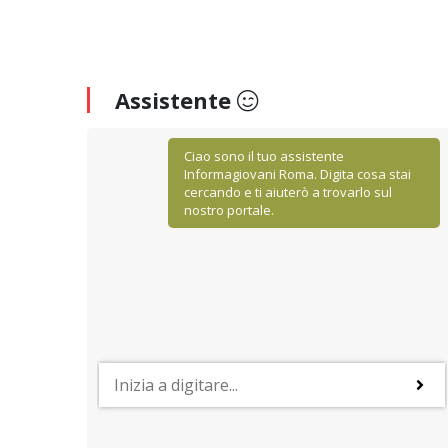
Assistente
Ciao sono il tuo assistente
Informagiovani Roma. Digita cosa stai
cercando e ti aiuterò a trovarlo sul
nostro portale.
STUDIARE ALL'ESTERO
Il sistema universitario in Belgio
 settori
Proseguire gli studi in Belgio può essere una scelta
aese
valida soprattutto in virtù dell'alta qualità dei corsi