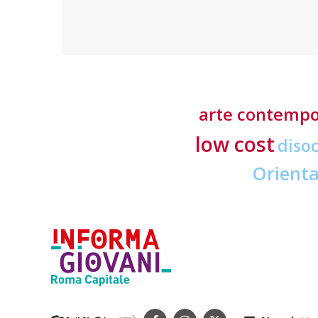
offerti in tre lingue e delle tasse d’iscrizione
accessibili
arte contemp
low cost
diso
Orient