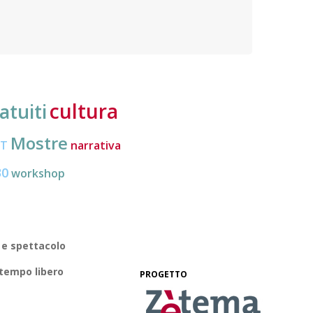
Organi
politica dei cittadini europei mobili e migliorare la
loro conoscenza di diritti e strumenti
cultura
atuiti
Mostre
CT
narrativa
30
workshop
 e spettacolo
 tempo libero
PROGETTO