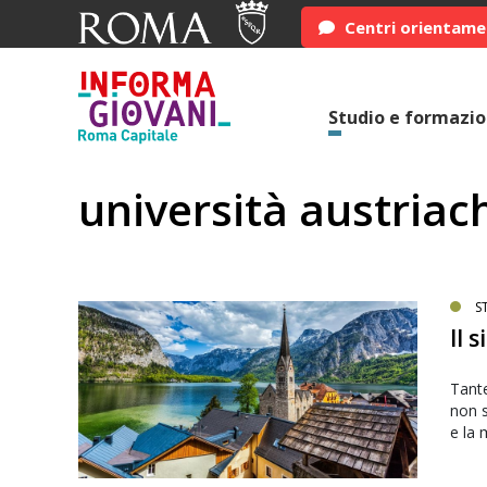
Centri orientam
Studio e formazi
università austriac
S
Il 
Tante
non s
e la 