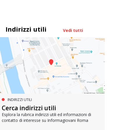
Indirizzi utili
Vedi tutti
INDIRIZZI UTILI
PROGETTI EUROPEI
LA
Cerca indirizzi utili
IMPEU – Improving inclusion in
Join
EU
Esplora la rubrica indirizzi utili ed informazioni di
contatto di interesse su Informagiovani Roma
Lancia
opport
Il progetto per promuovere la partecipazione