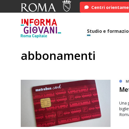
Centri orientam
Studio e formazi
abbonamenti
M
Met
Una p
bigli
Roma