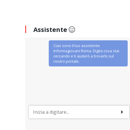
Assistente
Ciao sono il tuo assistente
Informagiovani Roma. Digita cosa stai
cercando e ti aiuterò a trovarlo sul
nostro portale.
SERVIZI SOCIALI E AI CITTADINI
n
Centri di assistenza fiscale (CAF –
CAAF)
udenti
Cosa sono, quali servizi gratuiti offrono e dove