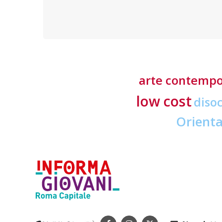
o nella
trovare i Centri di assistenza fiscale a Roma
arte contemp
low cost
diso
Orient