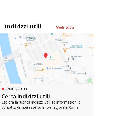
Indirizzi utili
Vedi tutti
INDIRIZZI UTILI
SER
VIVERE A ROMA
Cerca indirizzi utili
I ce
Attività per il tempo libero
Esplora la rubrica indirizzi utili ed informazioni di
contatto di interesse su Informagiovani Roma
Dissemi
Un vademecum per orientarsi fra le tante attività
ricrea
utili a svagarsi ma anche per la crescita personale,