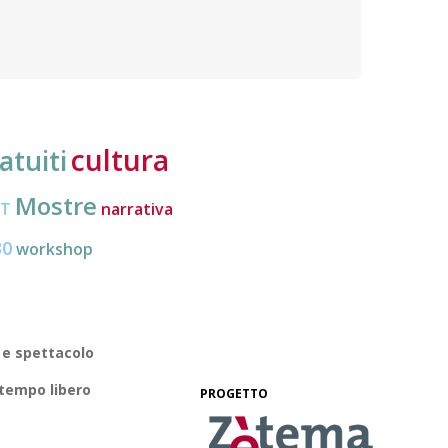
destin
sociale e professionale
cultura
atuiti
Mostre
CT
narrativa
30
workshop
 e spettacolo
 tempo libero
PROGETTO