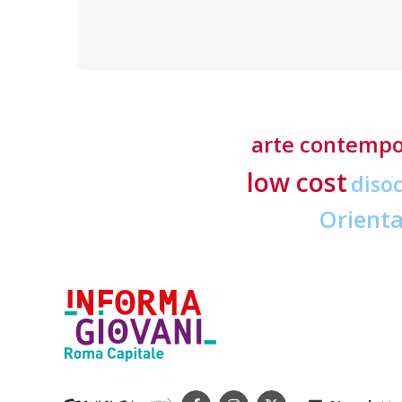
richieste ai professionisti del settore
arte contemp
low cost
diso
Orient