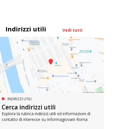
Indirizzi utili
Vedi tutti
INDIRIZZI UTILI
SERVIZI SOCIALI E AI CITTADINI
PR
Inclusione e opportunità per
Cerca indirizzi utili
Le p
giovani con disabilità
com
Esplora la rubrica indirizzi utili ed informazioni di
contatto di interesse su Informagiovani Roma
Una bussola per orientarsi tra diritti consolidati e
Tutti 