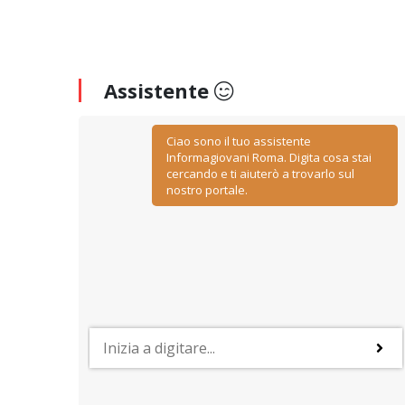
Assistente
Ciao sono il tuo assistente
Informagiovani Roma. Digita cosa stai
cercando e ti aiuterò a trovarlo sul
nostro portale.
PROFESSIONI
y
Lavorare nelle risorse umane
ino
Negoziazione, relazione, comunicazione, ascolto ed
empatia: sono le caratteristiche più importanti