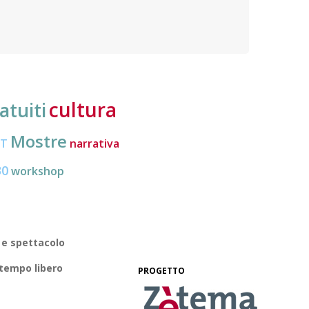
nuove frontiere dell’inclusione, uno strumento
lavoro
pratico per conoscere le normative e cogliere
profes
opportunità di partecipazione attiva
cultura
atuiti
Mostre
CT
narrativa
30
workshop
 e spettacolo
 tempo libero
PROGETTO