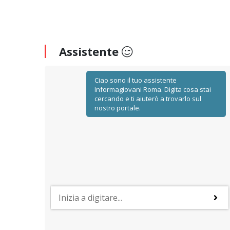
Assistente
Ciao sono il tuo assistente
Informagiovani Roma. Digita cosa stai
cercando e ti aiuterò a trovarlo sul
nostro portale.
FORMAZIONE UNIVERSITARIA
Le università a Roma
i di
Un quadro di sintesi sugli atenei, statali e non statali,
validi
presenti nella capitale con le loro principali proposte