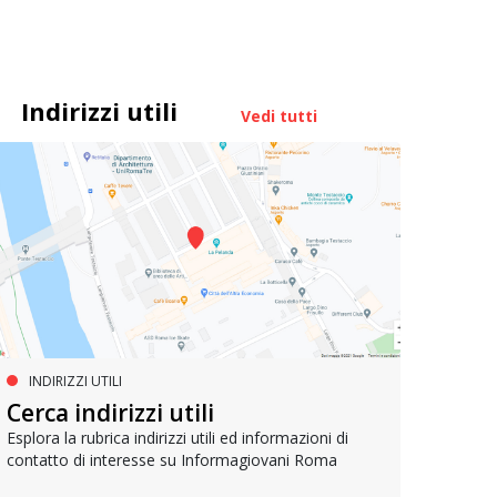
Indirizzi utili
Vedi tutti
INDIRIZZI UTILI
FORMAZIONE POST DIPLOMA
FO
La formazione per l’editoria
Cerca indirizzi utili
La 
Esplora la rubrica indirizzi utili ed informazioni di
contatto di interesse su Informagiovani Roma
Lavorare nell'editoria è il sogno di molti: ecco la
Sbocch
guida per prepararsi al meglio
applic