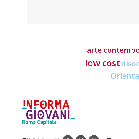
formative
arte contemp
low cost
diso
Orient