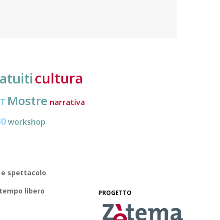
subisc
cultura
atuiti
Mostre
CT
narrativa
30
workshop
 e spettacolo
 tempo libero
PROGETTO