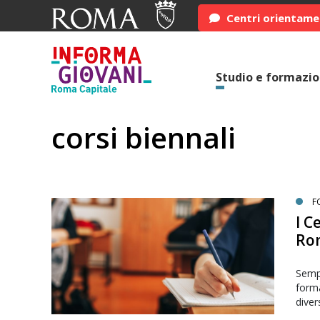
Centri orientam
Studio e formazi
corsi biennali
F
I C
Rom
Sempr
forma
diver