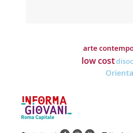
formative
arte contemp
low cost
diso
Orient