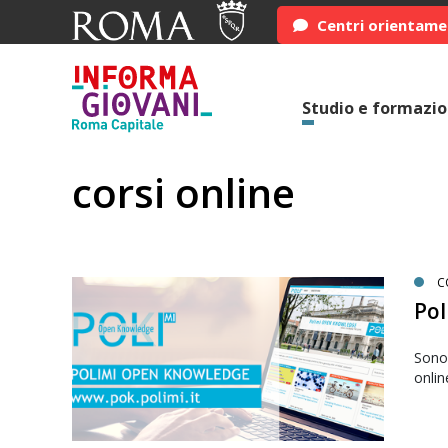
Centri orientam
Studio e formazi
corsi online
C
Po
Sono 
onlin