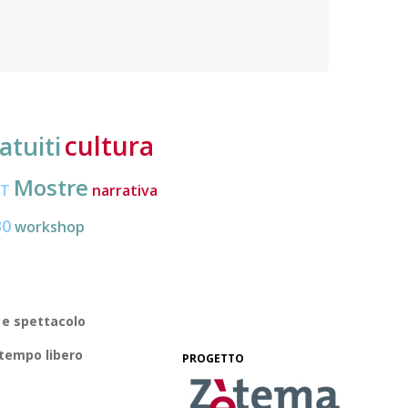
subisc
cultura
atuiti
Mostre
CT
narrativa
30
workshop
 e spettacolo
 tempo libero
PROGETTO