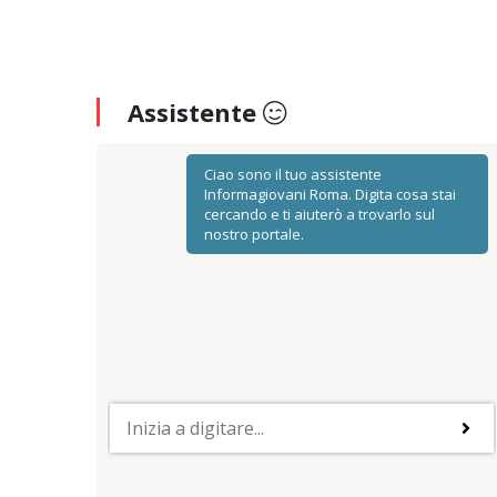
Assistente
Ciao sono il tuo assistente
Informagiovani Roma. Digita cosa stai
cercando e ti aiuterò a trovarlo sul
nostro portale.
FORMAZIONE UNIVERSITARIA
Le università a Roma
i di
Un quadro di sintesi sugli atenei, statali e non statali,
validi
presenti nella capitale con le loro principali proposte