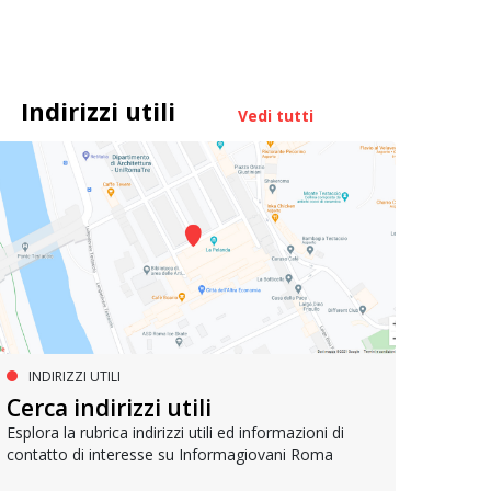
Indirizzi utili
Vedi tutti
INDIRIZZI UTILI
FORMAZIONE POST DIPLOMA
FO
La formazione per l’editoria
Cerca indirizzi utili
La 
Esplora la rubrica indirizzi utili ed informazioni di
contatto di interesse su Informagiovani Roma
Lavorare nell'editoria è il sogno di molti: ecco la
Sbocch
guida per prepararsi al meglio
applic