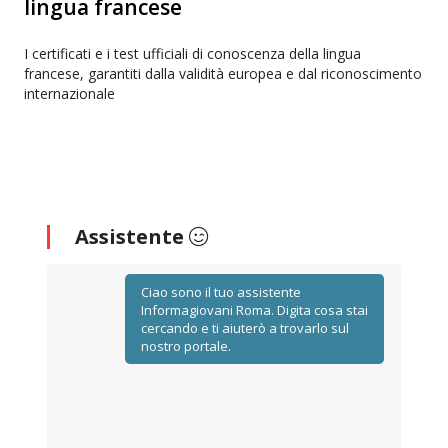
lingua francese
I certificati e i test ufficiali di conoscenza della lingua
francese, garantiti dalla validità europea e dal riconoscimento
internazionale
Assistente
Ciao sono il tuo assistente
Informagiovani Roma. Digita cosa stai
cercando e ti aiuterò a trovarlo sul
nostro portale.