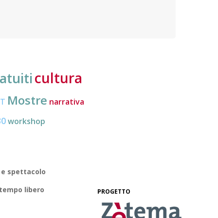
nuove frontiere dell’inclusione, uno strumento
lavoro
pratico per conoscere le normative e cogliere
profes
opportunità di partecipazione attiva
cultura
atuiti
Mostre
CT
narrativa
30
workshop
 e spettacolo
 tempo libero
PROGETTO