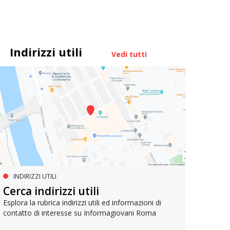
Indirizzi utili
Vedi tutti
INDIRIZZI UTILI
SERVIZI SOCIALI E AI CITTADINI
PR
Inclusione e opportunità per
Cerca indirizzi utili
Le p
giovani con disabilità
com
Esplora la rubrica indirizzi utili ed informazioni di
contatto di interesse su Informagiovani Roma
Una bussola per orientarsi tra diritti consolidati e
Tutti 