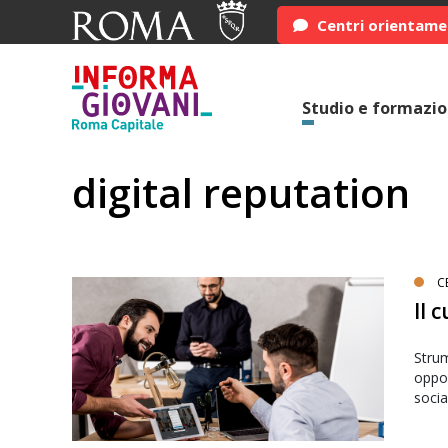
Centri orientam
Studio e formazi
digital reputation
C
Il 
Strum
oppor
socia