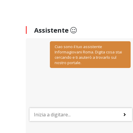
Assistente
Ciao sono il tuo assistente
Informagiovani Roma. Digita cosa stai
cercando e ti aiuterò a trovarlo sul
nostro portale.
PROFESSIONI
y
Lavorare nelle risorse umane
ino
Negoziazione, relazione, comunicazione, ascolto ed
empatia: sono le caratteristiche più importanti