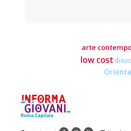
richieste ai professionisti del settore
arte contemp
low cost
diso
Orient