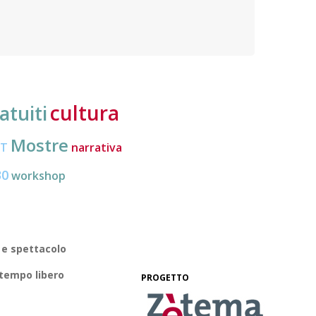
nuove frontiere dell’inclusione, uno strumento
lavoro
pratico per conoscere le normative e cogliere
profes
opportunità di partecipazione attiva
cultura
atuiti
Mostre
CT
narrativa
30
workshop
 e spettacolo
 tempo libero
PROGETTO