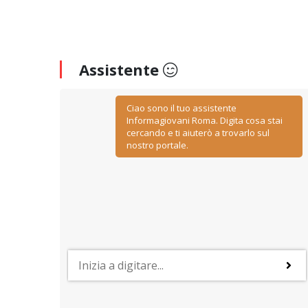
Assistente
Ciao sono il tuo assistente
Informagiovani Roma. Digita cosa stai
cercando e ti aiuterò a trovarlo sul
nostro portale.
PROFESSIONI
y
Lavorare nelle risorse umane
ino
Negoziazione, relazione, comunicazione, ascolto ed
empatia: sono le caratteristiche più importanti