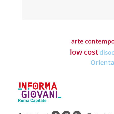
richieste ai professionisti del settore
arte contemp
low cost
diso
Orient