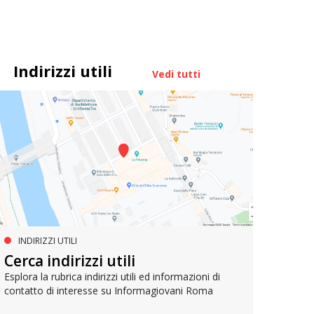
Indirizzi utili
Vedi tutti
INDIRIZZI UTILI
SERVIZI SOCIALI E AI CITTADINI
PR
Inclusione e opportunità per
Cerca indirizzi utili
Le p
giovani con disabilità
com
Esplora la rubrica indirizzi utili ed informazioni di
contatto di interesse su Informagiovani Roma
Una bussola per orientarsi tra diritti consolidati e
Tutti 