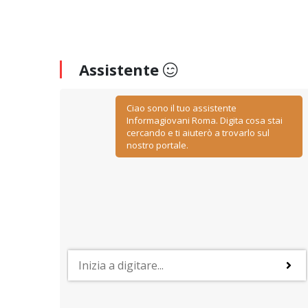
Assistente
Ciao sono il tuo assistente
Informagiovani Roma. Digita cosa stai
cercando e ti aiuterò a trovarlo sul
nostro portale.
PROFESSIONI
y
Lavorare nelle risorse umane
ino
Negoziazione, relazione, comunicazione, ascolto ed
empatia: sono le caratteristiche più importanti