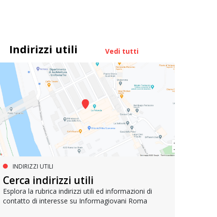
Indirizzi utili
Vedi tutti
INDIRIZZI UTILI
SERVIZI SOCIALI E AI CITTADINI
PR
Inclusione e opportunità per
Cerca indirizzi utili
Le p
giovani con disabilità
com
Esplora la rubrica indirizzi utili ed informazioni di
contatto di interesse su Informagiovani Roma
Una bussola per orientarsi tra diritti consolidati e
Tutti 