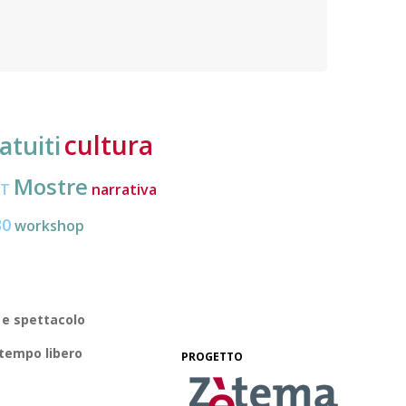
nuove frontiere dell’inclusione, uno strumento
lavoro
pratico per conoscere le normative e cogliere
profes
opportunità di partecipazione attiva
cultura
atuiti
Mostre
CT
narrativa
30
workshop
 e spettacolo
 tempo libero
PROGETTO