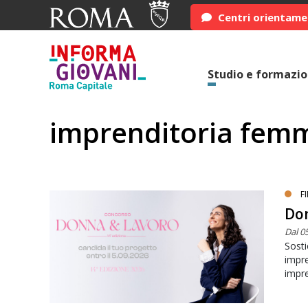
Centri orientam
Studio e formazi
imprenditoria femm
F
Don
Dal 0
Sosti
impre
impre