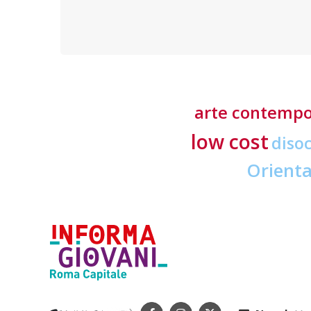
richieste ai professionisti del settore
arte contemp
low cost
diso
Orient