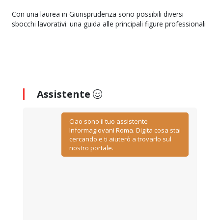
Con una laurea in Giurisprudenza sono possibili diversi
sbocchi lavorativi: una guida alle principali figure professionali
Assistente
Ciao sono il tuo assistente
Informagiovani Roma. Digita cosa stai
cercando e ti aiuterò a trovarlo sul
nostro portale.