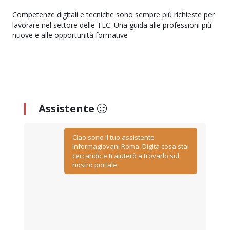
Competenze digitali e tecniche sono sempre più richieste per
lavorare nel settore delle TLC. Una guida alle professioni più
nuove e alle opportunità formative
Assistente
Ciao sono il tuo assistente
Informagiovani Roma. Digita cosa stai
cercando e ti aiuterò a trovarlo sul
nostro portale.