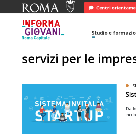
Centri orientam
Studio e formazi
servizi per le impre
S
Sis
Da In
incub