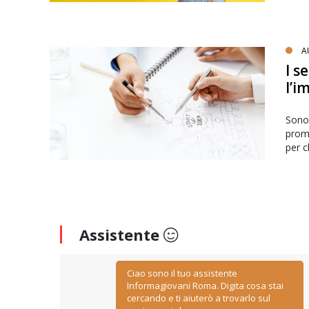
A
I s
l’i
Sono 
promo
per c
Assistente
Ciao sono il tuo assistente
Informagiovani Roma. Digita cosa stai
cercando e ti aiuterò a trovarlo sul