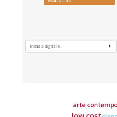
nostro portale.
PROFESSIONI
y
Lavorare nelle risorse umane
ino
Negoziazione, relazione, comunicazione, ascolto ed
empatia: sono le caratteristiche più importanti
richieste ai professionisti del settore
arte contemp
low cost
diso