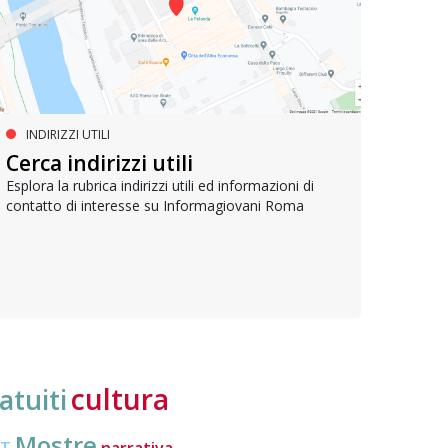
INDIRIZZI UTILI
SERVIZI SOCIALI E AI CITTADINI
PR
Inclusione e opportunità per
Cerca indirizzi utili
Le p
giovani con disabilità
com
Esplora la rubrica indirizzi utili ed informazioni di
contatto di interesse su Informagiovani Roma
Una bussola per orientarsi tra diritti consolidati e
Tutti 
nuove frontiere dell’inclusione, uno strumento
lavoro
pratico per conoscere le normative e cogliere
profes
opportunità di partecipazione attiva
cultura
atuiti
Mostre
CT
narrativa