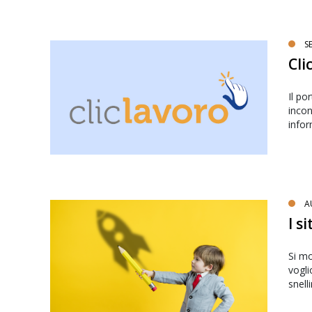
S
Cli
Il po
incon
infor
A
I s
Si mo
vogli
snell