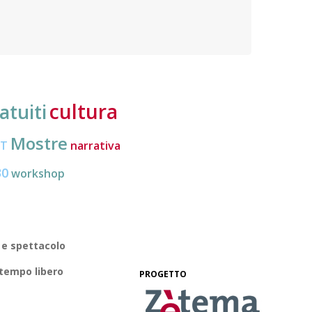
subisc
cultura
atuiti
Mostre
CT
narrativa
30
workshop
 e spettacolo
 tempo libero
PROGETTO