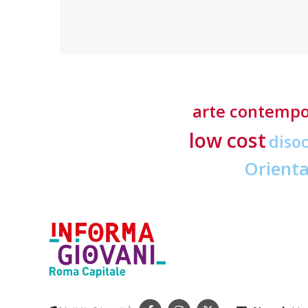
formative
arte contemp
low cost
diso
Orient