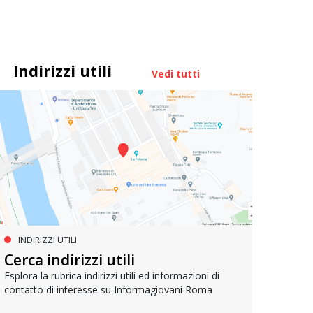
Indirizzi utili
Vedi tutti
INDIRIZZI UTILI
FORMAZIONE POST DIPLOMA
FO
La formazione per l’editoria
Cerca indirizzi utili
La 
Esplora la rubrica indirizzi utili ed informazioni di
contatto di interesse su Informagiovani Roma
Lavorare nell'editoria è il sogno di molti: ecco la
Sbocch
guida per prepararsi al meglio
applic