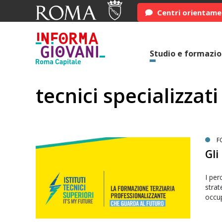
Centri orientam
Studio e formazi
tecnici specializzati
F
Gli
I per
strat
occu