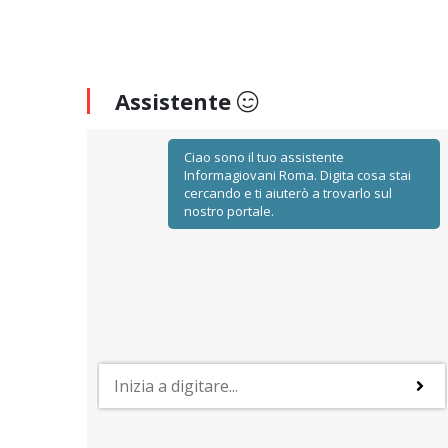
Assistente
Ciao sono il tuo assistente
Informagiovani Roma. Digita cosa stai
cercando e ti aiuterò a trovarlo sul
nostro portale.
FORMAZIONE UNIVERSITARIA
Le università a Roma
i di
Un quadro di sintesi sugli atenei, statali e non statali,
validi
presenti nella capitale con le loro principali proposte