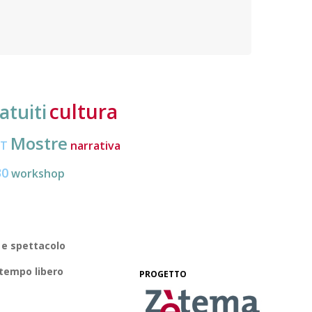
destin
sociale e professionale
cultura
atuiti
Mostre
CT
narrativa
30
workshop
 e spettacolo
 tempo libero
PROGETTO