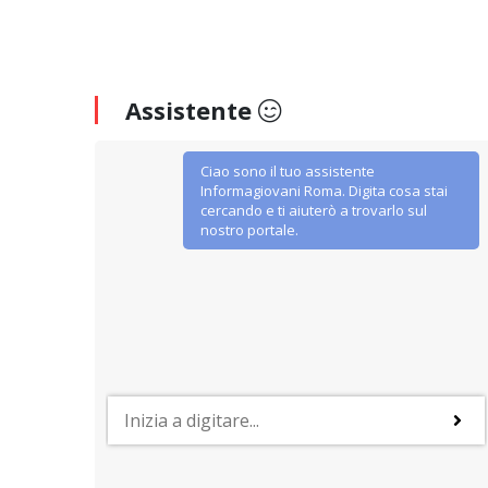
Assistente
Ciao sono il tuo assistente
Informagiovani Roma. Digita cosa stai
cercando e ti aiuterò a trovarlo sul
nostro portale.
SERVIZI SOCIALI E AI CITTADINI
n
Centri di assistenza fiscale (CAF –
CAAF)
udenti
Cosa sono, quali servizi gratuiti offrono e dove