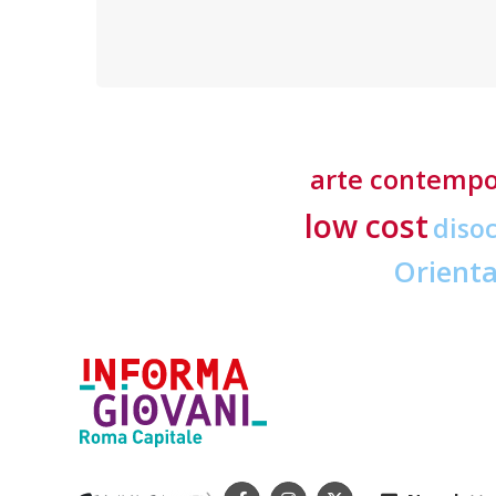
o nella
trovare i Centri di assistenza fiscale a Roma
arte contemp
low cost
diso
Orient