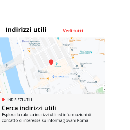
Indirizzi utili
Vedi tutti
INDIRIZZI UTILI
SER
VIVERE A ROMA
Cerca indirizzi utili
I ce
Attività per il tempo libero
Esplora la rubrica indirizzi utili ed informazioni di
contatto di interesse su Informagiovani Roma
Dissemi
Un vademecum per orientarsi fra le tante attività
ricrea
utili a svagarsi ma anche per la crescita personale,