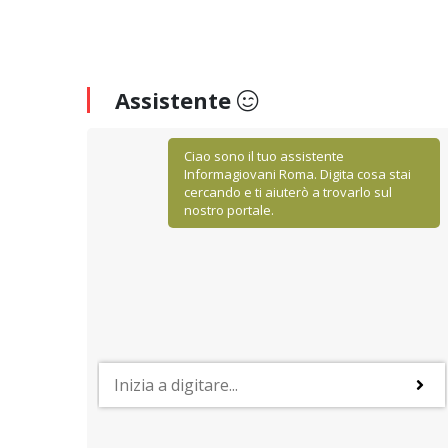
Assistente
Ciao sono il tuo assistente
Informagiovani Roma. Digita cosa stai
cercando e ti aiuterò a trovarlo sul
nostro portale.
STUDIARE ALL'ESTERO
Il sistema universitario in Belgio
 settori
Proseguire gli studi in Belgio può essere una scelta
aese
valida soprattutto in virtù dell'alta qualità dei corsi