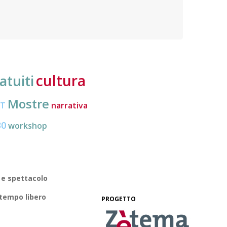
Organi
politica dei cittadini europei mobili e migliorare la
loro conoscenza di diritti e strumenti
cultura
atuiti
Mostre
CT
narrativa
30
workshop
 e spettacolo
 tempo libero
PROGETTO