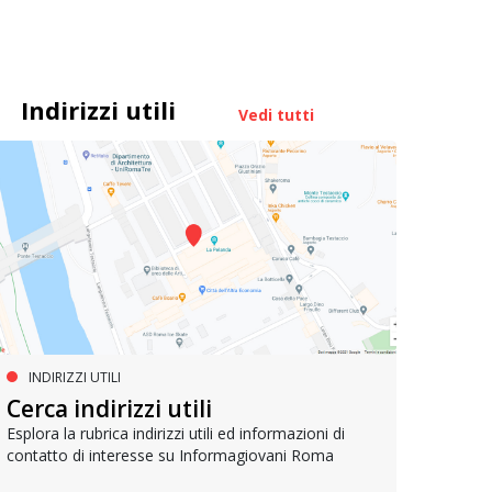
Indirizzi utili
Vedi tutti
INDIRIZZI UTILI
PROGETTI EUROPEI
LA
Cerca indirizzi utili
IMPEU – Improving inclusion in
Join
EU
Esplora la rubrica indirizzi utili ed informazioni di
contatto di interesse su Informagiovani Roma
Lancia
opport
Il progetto per promuovere la partecipazione