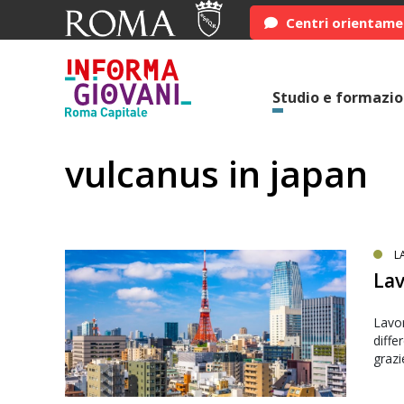
Centri orientam
Studio e formazi
vulcanus in japan
L
Lav
Lavor
diffe
grazi