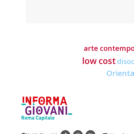
offerti in tre lingue e delle tasse d’iscrizione
accessibili
arte contemp
low cost
diso
Orient