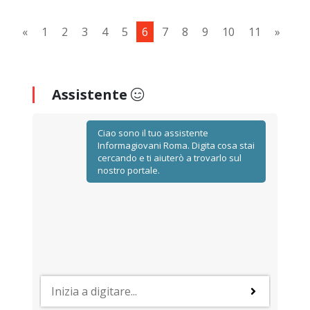
«
1
2
3
4
5
6
7
8
9
10
11
»
Assistente
Ciao sono il tuo assistente
Informagiovani Roma. Digita cosa stai
cercando e ti aiuterò a trovarlo sul
nostro portale.