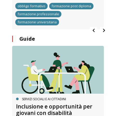
obbligo formativo
formazione post diploma
formazione professionale
formazione universitaria
Guide
ZI SOCIALI E AI CITTADINI
FORMAZIONE P
usione e opportunità per
La formazio
ni con disabilità