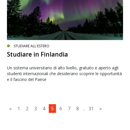
STUDIARE ALL'ESTERO
Studiare in Finlandia
Un sistema universitario di alto livello, gratuito e aperto agli
studenti internazionali che desiderano scoprire le opportunità
e il fascino del Paese
«
1
2
3
4
5
6
7
8
...
31
»