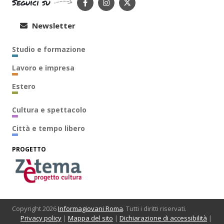
Seguici su
Newsletter
Studio e formazione
Lavoro e impresa
Estero
Cultura e spettacolo
Città e tempo libero
PROGETTO
Copyright 2026
Informagiovani Roma
. Tutti i diritti riservati.
Privacy policy
|
Mappa del sito
|
Dichiarazione di accessibilità
|