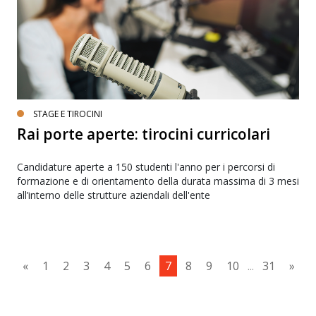
STAGE E TIROCINI
Rai porte aperte: tirocini curricolari
Candidature aperte a 150 studenti l'anno per i percorsi di
formazione e di orientamento della durata massima di 3 mesi
all’interno delle strutture aziendali dell'ente
«
1
2
3
4
5
6
7
8
9
10
...
31
»