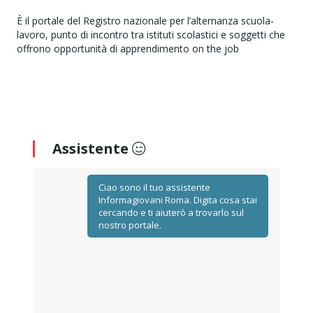
È il portale del Registro nazionale per l’alternanza scuola-
lavoro, punto di incontro tra istituti scolastici e soggetti che
offrono opportunità di apprendimento on the job
Assistente
Ciao sono il tuo assistente
Informagiovani Roma. Digita cosa stai
cercando e ti aiuterò a trovarlo sul
nostro portale.