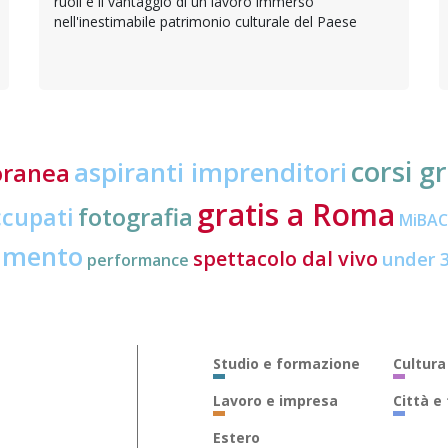
ruoli e il vantaggio di un lavoro immerso
nell'inestimabile patrimonio culturale del Paese
corsi gr
aspiranti imprenditori
oranea
gratis a Roma
ccupati
fotografia
MiBA
amento
spettacolo dal vivo
under 
performance
Studio e formazione
Cultura
Lavoro e impresa
Città e
Estero