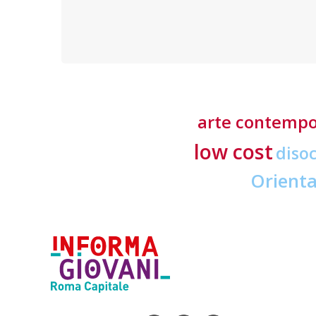
empatia: sono le caratteristiche più importanti
richieste ai professionisti del settore
arte contemp
low cost
diso
Orient