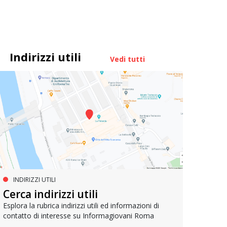
Indirizzi utili
Vedi tutti
INDIRIZZI UTILI
SERVIZI SOCIALI E AI CITTADINI
PR
Inclusione e opportunità per
Cerca indirizzi utili
Le p
giovani con disabilità
com
Esplora la rubrica indirizzi utili ed informazioni di
contatto di interesse su Informagiovani Roma