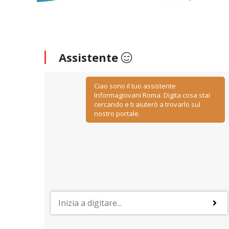
Assistente
Ciao sono il tuo assistente
Informagiovani Roma. Digita cosa stai
cercando e ti aiuterò a trovarlo sul
nostro portale.
PROFESSIONI
y
Lavorare nelle risorse umane
ino
Negoziazione, relazione, comunicazione, ascolto ed