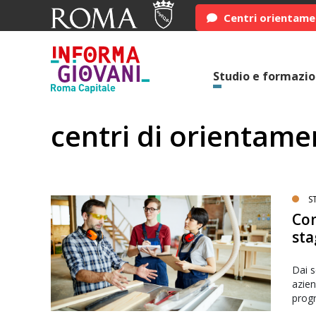
Centri orientam
Studio e formazi
centri di orientame
S
Com
sta
Dai se
azien
progr