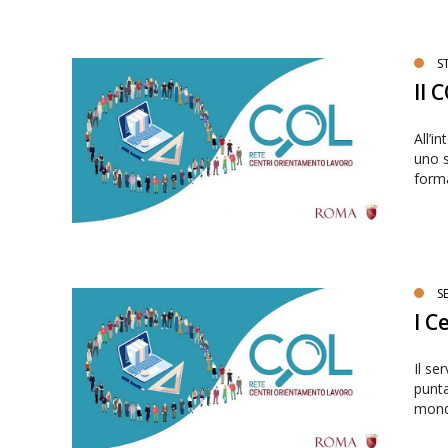
S
Il 
All’i
uno s
forma
S
I C
Il se
punta
mond