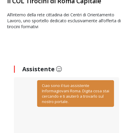
Il COL Tirocini di Roma Capitale
All’interno della rete cittadina dei Centri di Orientamento
Lavoro, uno sportello dedicato esclusivamente all’offerta di
tirocini formativi
Assistente
Ciao sono il tuo assistente
Informagiovani Roma. Digita cosa stai
cercando e ti aiuterò a trovarlo sul
nostro portale.