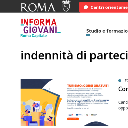
Centri orientam
Studio e formazi
indennità di partec
F
Cor
Candi
oppor