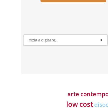
PROFESSIONI
y
Lavorare nelle risorse umane
ino
Negoziazione, relazione, comunicazione, ascolto ed
empatia: sono le caratteristiche più importanti
richieste ai professionisti del settore
arte contemp
low cost
diso