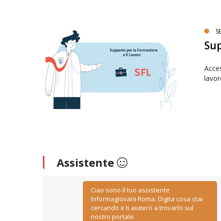
SE
Sup
Acces
lavor
Assistente
Ciao sono il tuo assistente
Informagiovani Roma. Digita cosa stai
cercando e ti aiuterò a trovarlo sul
nostro portale.