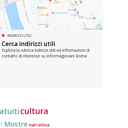
INDIRIZZI UTILI
SERVIZI SOCIALI E AI CITTADINI
PR
Inclusione e opportunità per
Cerca indirizzi utili
Le p
giovani con disabilità
com
Esplora la rubrica indirizzi utili ed informazioni di
contatto di interesse su Informagiovani Roma
Una bussola per orientarsi tra diritti consolidati e
Tutti 
nuove frontiere dell’inclusione, uno strumento
lavoro
pratico per conoscere le normative e cogliere
profes
opportunità di partecipazione attiva
cultura
atuiti
Mostre
CT
narrativa