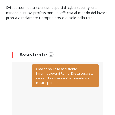
Sviluppatori, data scientist, esperti di cybersecurity: una
miriade di nuovi professionisti si affaccia al mondo del lavoro,
pronta a reclamare il proprio posto al sole della rete
Assistente
Ciao sono il tuo assistente
Informagiovani Roma. Digita cosa stai
cercando e ti aiuterò a trovarlo sul
nostro portale.