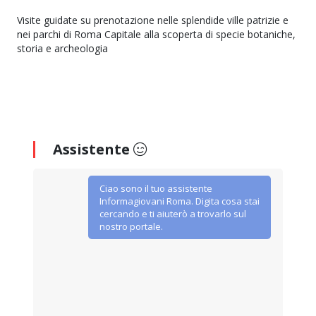
Visite guidate su prenotazione nelle splendide ville patrizie e
nei parchi di Roma Capitale alla scoperta di specie botaniche,
storia e archeologia
Assistente
Ciao sono il tuo assistente
Informagiovani Roma. Digita cosa stai
cercando e ti aiuterò a trovarlo sul
nostro portale.