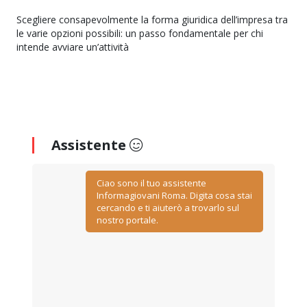
Scegliere consapevolmente la forma giuridica dell’impresa tra
le varie opzioni possibili: un passo fondamentale per chi
intende avviare un’attività
Assistente
Ciao sono il tuo assistente
Informagiovani Roma. Digita cosa stai
cercando e ti aiuterò a trovarlo sul
nostro portale.