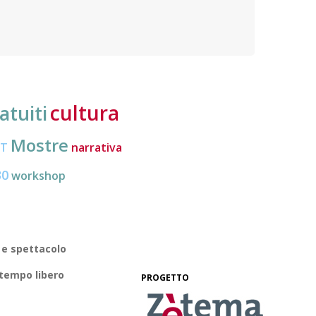
nuove frontiere dell’inclusione, uno strumento
lavoro
pratico per conoscere le normative e cogliere
profes
opportunità di partecipazione attiva
cultura
atuiti
Mostre
CT
narrativa
30
workshop
 e spettacolo
 tempo libero
PROGETTO