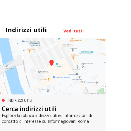
Indirizzi utili
Vedi tutti
INDIRIZZI UTILI
SERVIZI SOCIALI E AI CITTADINI
PR
Inclusione e opportunità per
Cerca indirizzi utili
Le p
giovani con disabilità
com
Esplora la rubrica indirizzi utili ed informazioni di
contatto di interesse su Informagiovani Roma
Una bussola per orientarsi tra diritti consolidati e
Tutti 