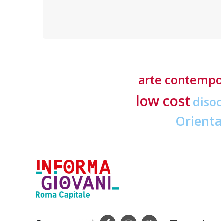
richieste ai professionisti del settore
arte contemp
low cost
diso
Orient