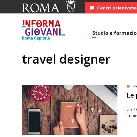
Centri orientam
Studio e formazi
travel designer
P
Le 
Un se
impie