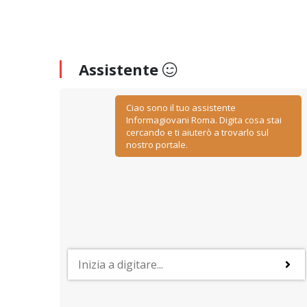
Assistente
Ciao sono il tuo assistente
Informagiovani Roma. Digita cosa stai
cercando e ti aiuterò a trovarlo sul
nostro portale.
PROFESSIONI
y
Lavorare nelle risorse umane
ino
Negoziazione, relazione, comunicazione, ascolto ed
empatia: sono le caratteristiche più importanti