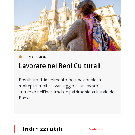
SERVIZI SOCIALI E AI CITTADINI
Inclusione e opportunità per
giovani con disabilità
Una bussola per orientarsi tra diritti consolidati e
l
nuove frontiere dell’inclusione, uno strumento
pratico per conoscere le normative e cogliere
opportunità di partecipazione attiva
Indirizzi utili
Vedi tutti