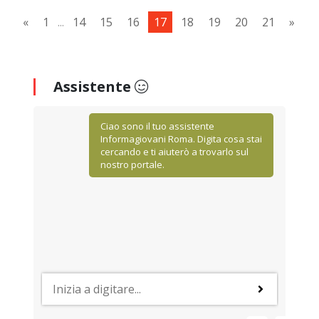
«
1
...
14
15
16
17
18
19
20
21
»
Assistente
Ciao sono il tuo assistente
Informagiovani Roma. Digita cosa stai
cercando e ti aiuterò a trovarlo sul
nostro portale.