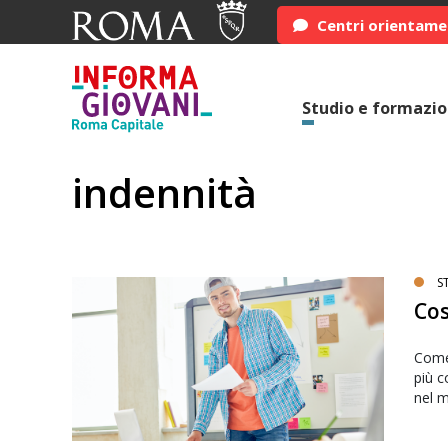
Centri orientam
Studio e formazi
indennità
S
Cos
Come 
più c
nel 