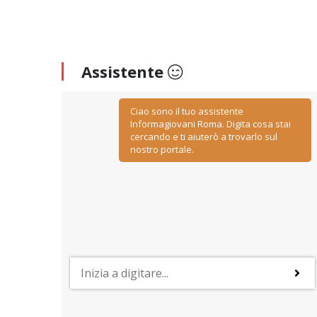
Assistente
Ciao sono il tuo assistente
Informagiovani Roma. Digita cosa stai
cercando e ti aiuterò a trovarlo sul
nostro portale.
PROFESSIONI
y
Lavorare nelle risorse umane
ino
Negoziazione, relazione, comunicazione, ascolto ed
empatia: sono le caratteristiche più importanti