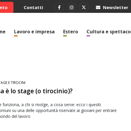
ento
Contatti
Newsletter
one
Lavoro e impresa
Estero
Cultura e spettaco
TAGE E TIROCINI
a è lo stage (o tirocinio)?
funziona, a chi si rivolge, a cosa serve: ecco i quesiti
omuni su una delle opportunità riservate ai giovani per entrare
mondo del lavoro