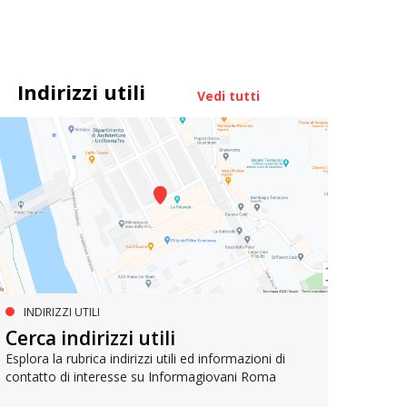
Indirizzi utili
Vedi tutti
INDIRIZZI UTILI
SERVIZI SOCIALI E AI CITTADINI
PR
Inclusione e opportunità per
Cerca indirizzi utili
Le p
giovani con disabilità
com
Esplora la rubrica indirizzi utili ed informazioni di
contatto di interesse su Informagiovani Roma
Una bussola per orientarsi tra diritti consolidati e
Tutti 