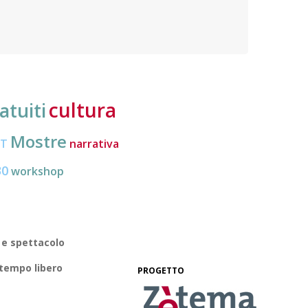
nuove frontiere dell’inclusione, uno strumento
lavoro
pratico per conoscere le normative e cogliere
profes
opportunità di partecipazione attiva
cultura
atuiti
Mostre
CT
narrativa
30
workshop
 e spettacolo
 tempo libero
PROGETTO