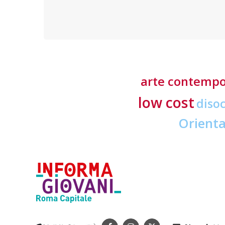
richieste ai professionisti del settore
arte contemp
low cost
diso
Orient