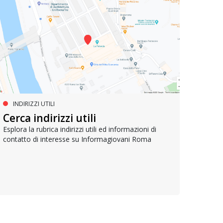
INDIRIZZI UTILI
PROGETTI EUROPEI
LA
Cerca indirizzi utili
IMPEU – Improving inclusion in
Join
EU
Esplora la rubrica indirizzi utili ed informazioni di
contatto di interesse su Informagiovani Roma
Lancia
opport
Il progetto per promuovere la partecipazione
Organi
politica dei cittadini europei mobili e migliorare la
loro conoscenza di diritti e strumenti