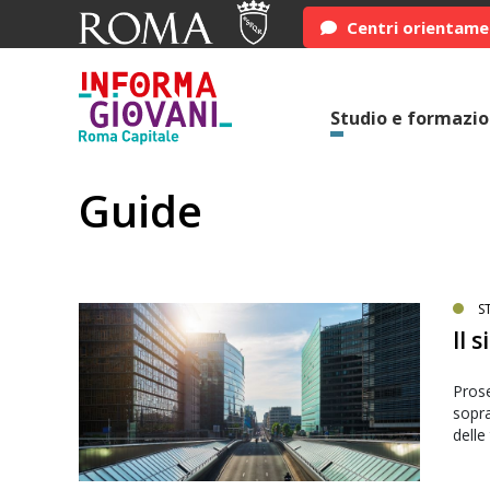
Centri orientam
Studio e formazi
Guide
S
Il 
Prose
sopra
delle