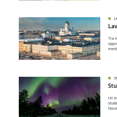
L
Lav
Tra n
oppor
merit
S
Stu
Un si
stude
fasci