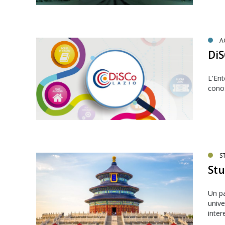
A
Di
L'Ent
conos
S
Stu
Un pa
unive
inter