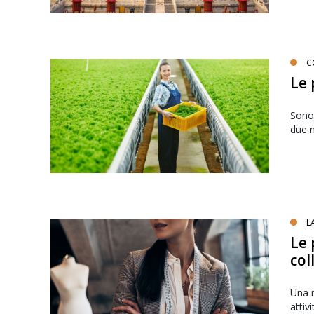
C
Le 
Sono 
due n
L
Le 
col
Una n
attiv