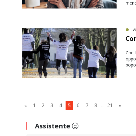
meno 
V
Cor
Con l
oppor
popol
«
1
2
3
4
5
6
7
8
...
21
»
Assistente