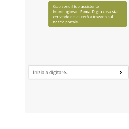
Ciao sono il tuo assistente
Informagiovani Roma. Digita cosa stai
cercando e ti aiuterò a trovarlo sul
nostro portale.
STUDIARE ALL'ESTERO
Il sistema universitario in Belgio
 settori
Proseguire gli studi in Belgio può essere una scelta
aese
valida soprattutto in virtù dell'alta qualità dei corsi
offerti in tre lingue e delle tasse d’iscrizione
accessibili